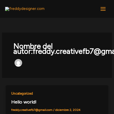
Ir
al
contenido
Nombre del
autor:freddy.creativefb7@gma
Uncategorized
Hello world!
freddy.creativefb7@gmail.com
/
diciembre 2, 2024